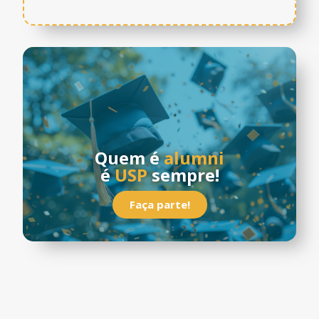
Quem é
alumni
é
USP
sempre!
Faça parte!