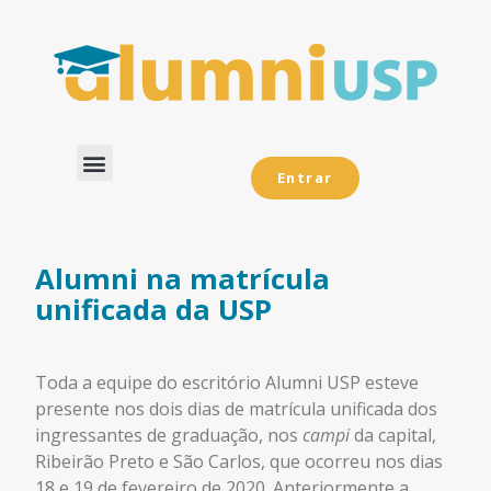
Entrar
Dados Analíticos
Alumni na matrícula
unificada da USP
Toda a equipe do escritório Alumni USP esteve
presente nos dois dias de matrícula unificada dos
ingressantes de graduação, nos
campi
da capital,
Ribeirão Preto e São Carlos, que ocorreu nos dias
18 e 19 de fevereiro de 2020. Anteriormente a