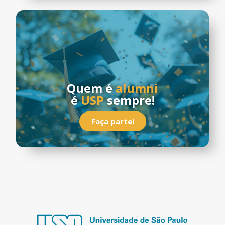
Quem é
alumni
é
USP
sempre!
Faça parte!