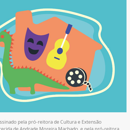
ssinado pela pró-reitora de Cultura e Extensão
recida de Andrade Moreira Machado, e pela pró-reitora