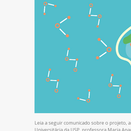
Leia a seguir comunicado sobre o projeto, a
Universitária da USP, professora Maria Apa