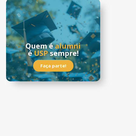
Quem é
alumni
é
USP
sempre!
Faça parte!