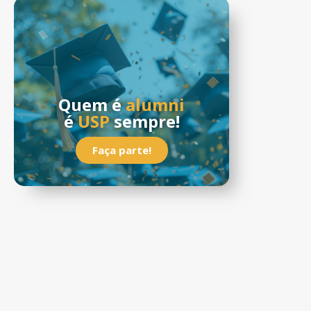
Quem é
alumni
é
USP
sempre!
Faça parte!