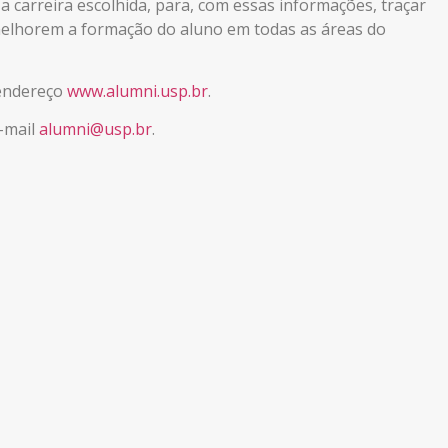
carreira escolhida, para, com essas informações, traçar
elhorem a formação do aluno em todas as áreas do
 endereço
www.alumni.usp.br
.
-mail
alumni@usp.br
.