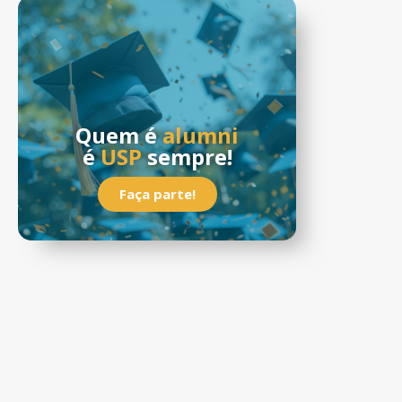
Quem é
alumni
é
USP
sempre!
Faça parte!