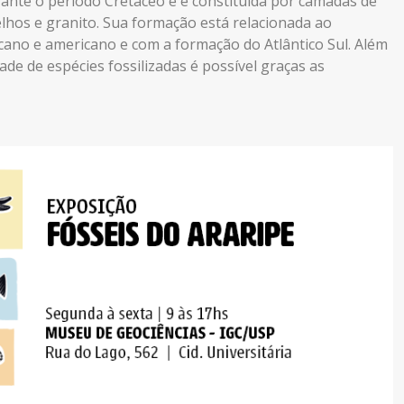
rante o período Cretáceo e é constituída por camadas de
helhos e granito. Sua formação está relacionada ao
cano e americano e com a formação do Atlântico Sul. Além
dade de espécies fossilizadas é possível graças as