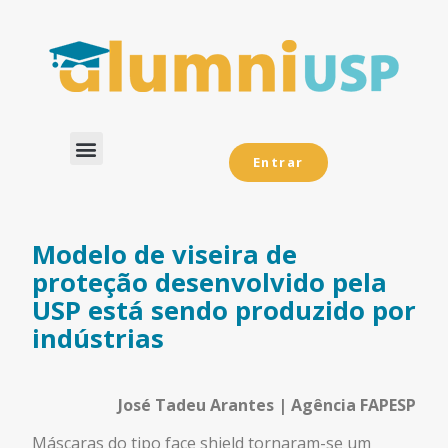
Entrar
Dados Analíticos
Modelo de viseira de
proteção desenvolvido pela
USP está sendo produzido por
indústrias
José Tadeu Arantes | Agência FAPESP
Máscaras do tipo face shield tornaram-se um