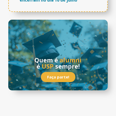
Quem é
alumni
é
USP
sempre!
Faça parte!