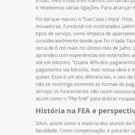
Então, meu irmão e eu fizemos um cartão pa
e recebemos várias ligações. Para alcançar m
Foi daí que nasceu o ‘Sua Casa Limpa’. Hoje
inovadoras, funcionários contratados (além
tipos de serviço, como limpeza de apartame
consideravelmente desde que foi criada, fa
cerca de 6 mil reais no último mês de julho. 
aprendeu com experiências em extensões ac
até em bitcoins. “Quase 40% dos pagamentos
pagamento via bitcoins, mas nossa ideia é 
quiser. Esse é um dos diferenciais, o uso da 
não se restringe somente às formas de pa
serviço: os funcionários não usam vassoura,
assim como o “Flip fold” para dobrar roupa
História na FEA e perspecti
Silvio, assim como a maioria dos alunos da 
faculdade. Como compensação, e para ter um