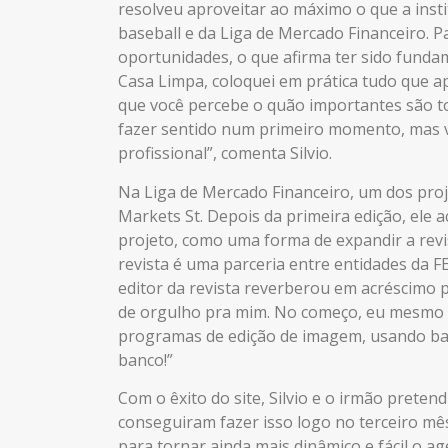
resolveu aproveitar ao máximo o que a instit
baseball e da Liga de Mercado Financeiro. P
oportunidades, o que afirma ter sido funda
Casa Limpa, coloquei em prática tudo que 
que você percebe o quão importantes são to
fazer sentido num primeiro momento, mas v
profissional”, comenta Silvio.
Na Liga de Mercado Financeiro, um dos proje
Markets St. Depois da primeira edição, ele 
projeto, como uma forma de expandir a revist
revista é uma parceria entre entidades da FE
editor da revista reverberou em acréscimo pr
de orgulho pra mim. No começo, eu mesmo fa
programas de edição de imagem, usando ba
banco!”
Com o êxito do site, Silvio e o irmão prete
conseguiram fazer isso logo no terceiro mês
para tornar ainda mais dinâmico e fácil o a