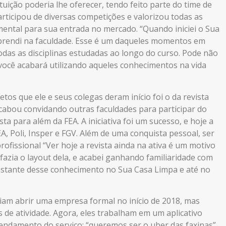
uição poderia lhe oferecer, tendo feito parte do time de
articipou de diversas competições e valorizou todas as
mental para sua entrada no mercado. “Quando iniciei o Sua
aprendi na faculdade. Esse é um daqueles momentos em
das as disciplinas estudadas ao longo do curso. Pode não
ocê acabará utilizando aqueles conhecimentos na vida
tos que ele e seus colegas deram início foi o da revista
acabou convidando outras faculdades para participar do
a para além da FEA. A iniciativa foi um sucesso, e hoje a
A, Poli, Insper e FGV. Além de uma conquista pessoal, ser
ofissional “Ver hoje a revista ainda na ativa é um motivo
zia o layout dela, e acabei ganhando familiaridade com
stante desse conhecimento no Sua Casa Limpa e até no
ndiam abrir uma empresa formal no início de 2018, mas
 de atividade. Agora, eles trabalham em um aplicativo
gendamento do serviço: “queremos ser o uber das faxinas”,