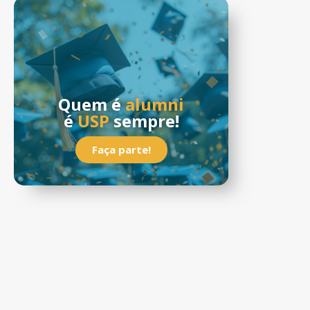
Quem é
alumni
é
USP
sempre!
Faça parte!