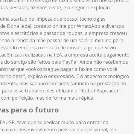
ra divulgar um serviço de faxina simples no nosso prédio,
ais pessoas, fizemos o site, e o negócio explodiu.”
, uma startup de limpeza que possui tecnologias
 de Dona Ieda), contato online por WhatsApp e diversos
ntos e escritórios e passar de roupas, a empresa cresceu
zendo a renda da mãe passar de um salário mínimo para
Levando em conta o intuito de inovar, algo que Silvio
adêmicas realizadas na FEA, a empresa aceita pagamento
 do serviço são feitos pelo PayPal. Ainda não recebemos
mostrar que você consegue pagar a faxina como você
tecnologia.”, explica o empresário. E o aspecto tecnológico
gamento, mas são incorporados também na prestação do
 para esse trabalho eles utilizam o “iRobot Aspirador”,
s com perfeição, mas de forma mais rápida.
vas para o futuro
FEAUSP, teve que se dedicar muito para entrar na
 maior desenvolvimento pessoal e profissional, ele