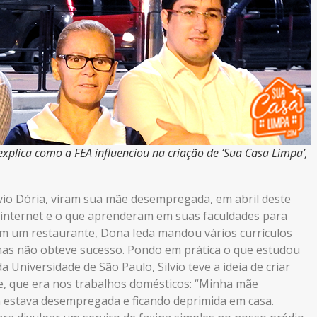
xplica como a FEA influenciou na criação de ‘Sua Casa Limpa’,
vio Dória, viram sua mãe desempregada, em abril deste
a internet e o que aprenderam em suas faculdades para
em um restaurante, Dona Ieda mandou vários currículos
as não obteve sucesso. Pondo em prática o que estudou
Universidade de São Paulo, Silvio teve a ideia de criar
ãe, que era nos trabalhos domésticos: “Minha mãe
la estava desempregada e ficando deprimida em casa.