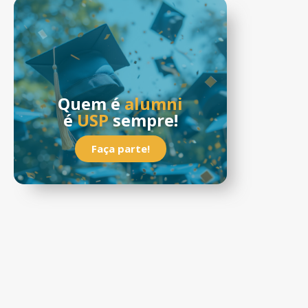
Quem é
alumni
é
USP
sempre!
Faça parte!