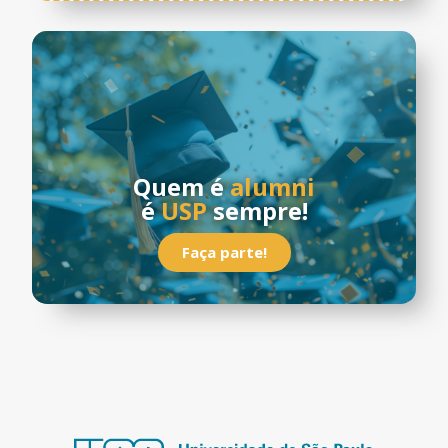
Quem é
alumni
é
USP
sempre!
Faça parte!