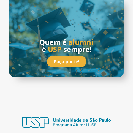
Quem é
alumni
é
USP
sempre!
Faça parte!