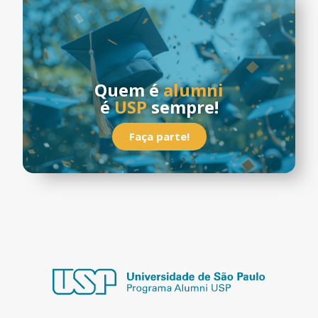
Quem é
alumni
é
USP
sempre!
Faça parte!