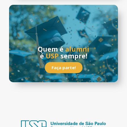
Quem é
alumni
é
USP
sempre!
Faça parte!