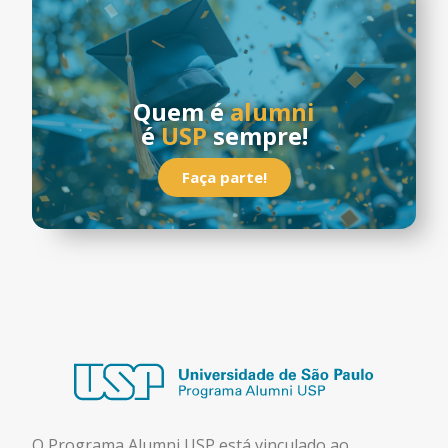
Quem é
alumni
é
USP
sempre!
Faça parte!
O Programa Alumni USP está
vinculado ao