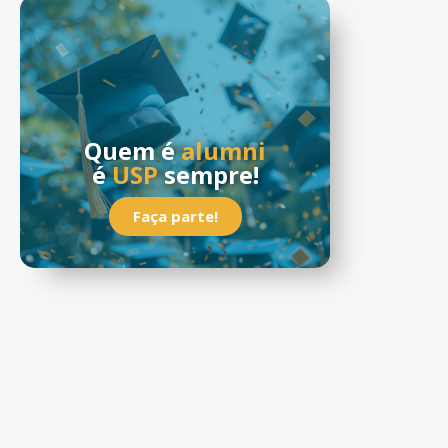
Quem é
alumni
é
USP
sempre!
Faça parte!