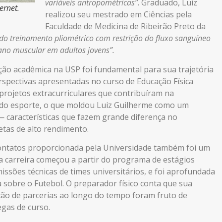
variáveis antropométricas”
. Graduado, Luiz
ernet.
realizou seu mestrado em Ciências pela
Faculdade de Medicina de Ribeirão Preto da
 do treinamento pliométrico com restrição do fluxo sanguíneo
ano muscular em adultos jovens”.
ção acadêmica na
USP
foi fundamental para sua trajetória
erspectivas apresentadas no curso de Educação Física
projetos extracurriculares que contribuíram na
s do esporte, o que moldou Luiz Guilherme como um
o — características que fazem grande diferença no
tas de alto rendimento.
contatos proporcionada pela Universidade também foi um
ua carreira começou a partir do programa de estágios
issões técnicas de times universitários, e foi aprofundada
 sobre o Futebol. O preparador físico conta que sua
ção de parcerias ao longo do tempo foram fruto de
egas de curso.