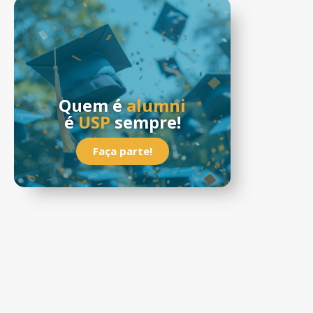
Quem é
alumni
é
USP
sempre!
Faça parte!