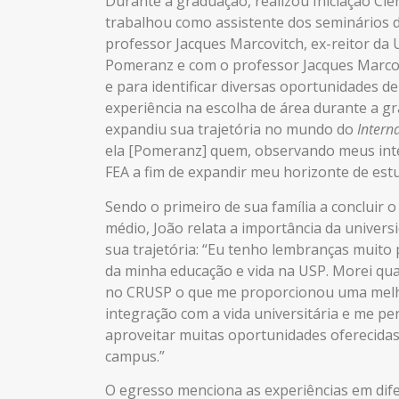
Durante a graduação, realizou Iniciação Cie
trabalhou como assistente dos seminários d
professor Jacques Marcovitch, ex-reitor da 
Pomeranz e com o professor Jacques Marcovi
e para identificar diversas oportunidades d
experiência na escolha de área durante a gr
expandiu sua trajetória no mundo do
Intern
ela [Pomeranz] quem, observando meus inter
FEA a fim de expandir meu horizonte de es
Sendo o primeiro de sua família a concluir o
médio, João relata a importância da univer
sua trajetória: “Eu tenho lembranças muito 
da minha educação e vida na USP. Morei qu
no CRUSP o que me proporcionou uma mel
integração com a vida universitária e me pe
aproveitar muitas oportunidades oferecida
campus.”
O egresso menciona as experiências em dif