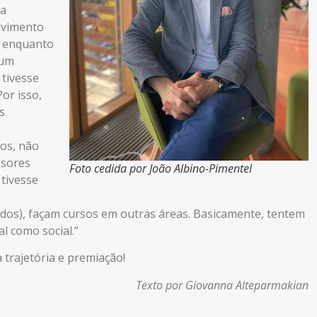
da
lvimento
, enquanto
 um
 tivesse
or isso,
s
os, não
ssores
Foto cedida por João Albino-Pimentel
tivesse
a
dos), façam cursos em outras áreas. Basicamente, tentem
al como social.”
trajetória e premiação!
Texto por Giovanna Alteparmakian