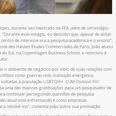
Alpes, durante seu mestrado na FEA, além de um estágio
. “Durante esse estágio, eu descobri que, apesar de achar
 centro de interesse era a pesquisa acadêmica e o ensino”,
École des Hautes Études Commerciales de Paris, João atuou
a do Sul, na Copenhagen Business School, e retornou à
utor.
ar o ambiente de negócios por meio de suas relações com
flitos como guerras civis, transição energética,
s voltadas à população LGBTQIA+. O IM Division FIU
a uma das maiores gratificações para um pesquisador de
para continuar perseguindo questões de pesquisa
ndo atual está enfrentando e como empresas
ra resolvê-los”, comenta João sobre sua premiação.