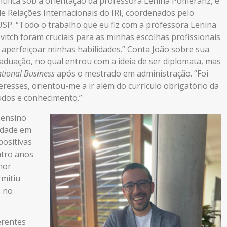
ntífica sob a orientação da professora Lenina Pomeranz, e
e Relações Internacionais do IRI, coordenados pelo
USP. “Todo o trabalho que eu fiz com a professora Lenina
tch foram cruciais para as minhas escolhas profissionais
e aperfeiçoar minhas habilidades.” Conta João sobre sua
aduação, no qual entrou com a ideia de ser diplomata, mas
ational Business
após o mestrado em administração. “Foi
esses, orientou-me a ir além do currículo obrigatório da
tudos e conhecimento.”
 ensino
sidade em
positivas
atro anos
hor
rmitiu
s no
erentes