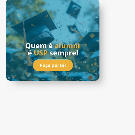
Quem é
alumni
é
USP
sempre!
Faça parte!