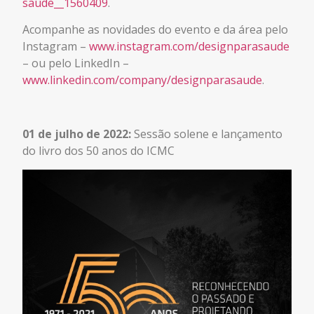
saude__1560409
.
Acompanhe as novidades do evento e da área pelo
Instagram –
www.instagram.com/designparasaude
– ou pelo LinkedIn –
www.linkedin.com/company/designparasaude
.
01 de julho de 2022:
Sessão solene e lançamento
do livro dos 50 anos do ICMC