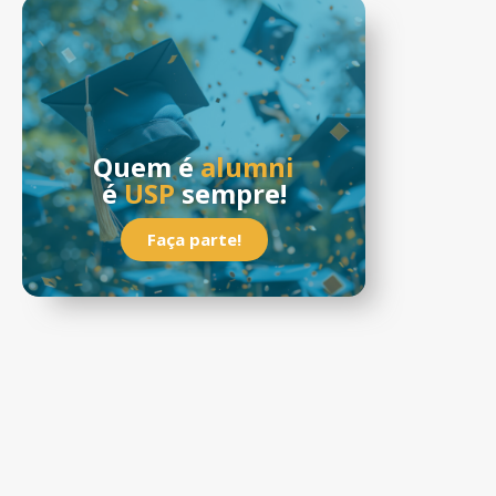
Quem é
alumni
é
USP
sempre!
Faça parte!