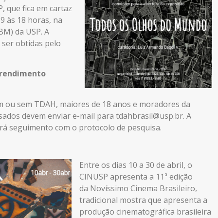
, que fica em cartaz
 9 às 18 horas, na
BBM) da USP. A
 ser obtidas pelo
o rendimento
om ou sem TDAH, maiores de 18 anos e moradores da
sados devem enviar e-mail para
tdahbrasil@usp.br
.
A
dará seguimento com o protocolo de pesquisa.
Entre os dias 10 a 30 de abril, o
CINUSP apresenta a 11ª edição
da Novíssimo Cinema Brasileiro,
tradicional mostra que apresenta a
produção cinematográfica brasileira