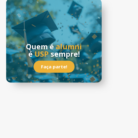
Quem é
alumni
é
USP
sempre!
Faça parte!