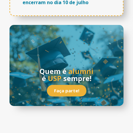
encerram no dia 10 de julho
Quem é
alumni
é
USP
sempre!
Faça parte!