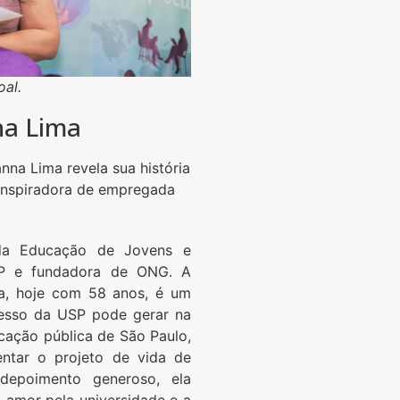
oal.
na Lima
nna Lima revela sua história
inspiradora de empregada
da Educação de Jovens e
SP e fundadora de ONG. A
ma, hoje com 58 anos, é um
esso da USP pode gerar na
cação pública de São Paulo,
entar o projeto de vida de
 depoimento generoso, ela
o amor pela universidade e a