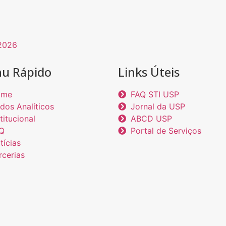
2026
u Rápido
Links Úteis
ome
FAQ STI USP
dos Analíticos
Jornal da USP
titucional
ABCD USP
Q
Portal de Serviços
tícias
rcerias