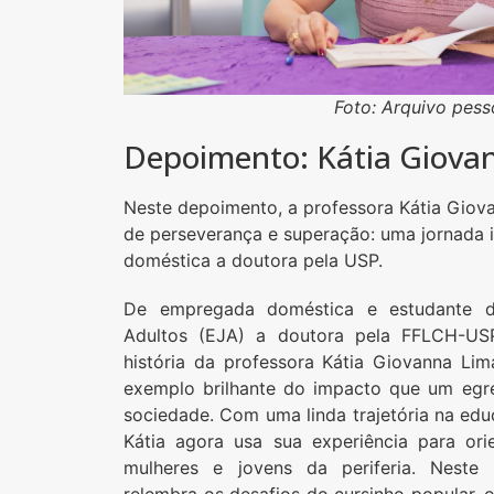
Foto: Arquivo pess
Depoimento: Kátia Giova
Neste depoimento, a professora Kátia Giova
de perseverança e superação: uma jornada 
doméstica a doutora pela USP.
De empregada doméstica e estudante 
Adultos (EJA) a doutora pela FFLCH-U
história da professora Kátia Giovanna Li
exemplo brilhante do impacto que um egr
sociedade. Com uma linda trajetória na edu
Kátia agora usa sua experiência para ori
mulheres e jovens da periferia. Neste
relembra os desafios do cursinho popular, 